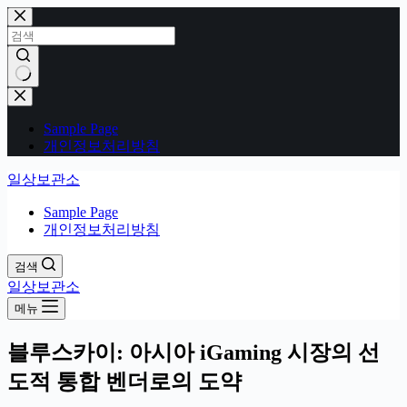
본
문
으
로
건
결
너
과
Sample Page
뛰
없
개인정보처리방침
기
음
일상보관소
Sample Page
개인정보처리방침
검색
일상보관소
메뉴
블루스카이: 아시아 iGaming 시장의 선
도적 통합 벤더로의 도약