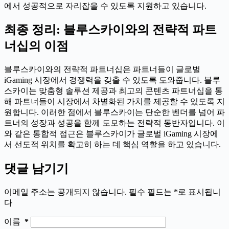
에서 성공적으로 자리잡을 수 있도록 지원하고 있습니다.
최종 정리: 블루스카이와의 전략적 파트
너십의 이점
블루스카이와의 전략적 파트너십은 파트너들이 글로벌
iGaming 시장에서 경쟁력을 갖출 수 있도록 도와줍니다. 블루
스카이는 맞춤형 솔루션 제공과 최고의 콘텐츠 파트너십을 통
해 파트너들이 시장에서 차별화된 가치를 제공할 수 있도록 지
원합니다. 이러한 점에서 블루스카이는 단순한 벤더를 넘어 파
트너의 성장과 성공을 함께 도모하는 전략적 동반자입니다. 이
와 같은 통합적 접근은 블루스카이가 글로벌 iGaming 시장에
서 선도적 위치를 확고히 하는 데 핵심 역할을 하고 있습니다.
댓글 남기기
이메일 주소는 공개되지 않습니다.
필수 필드는
*
로 표시됩니
다
이름
*