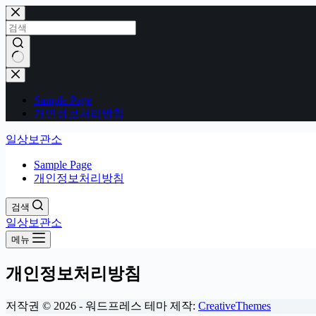
본
문
으
로
건
결
너
과
Sample Page
뛰
없
개인정보처리방침
기
음
일상보관소
Sample Page
개인정보처리방침
검색
일상보관소
메뉴
개인정보처리방침
저작권 © 2026 - 워드프레스 테마 제작:
CreativeThemes